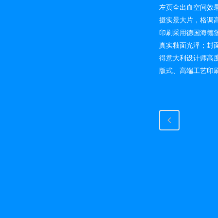
左页全出血空间效
摄实景大片，格调
印刷采用德国海德堡 
真实釉面光泽；封面
得意大利设计师高
版式、高端工艺印