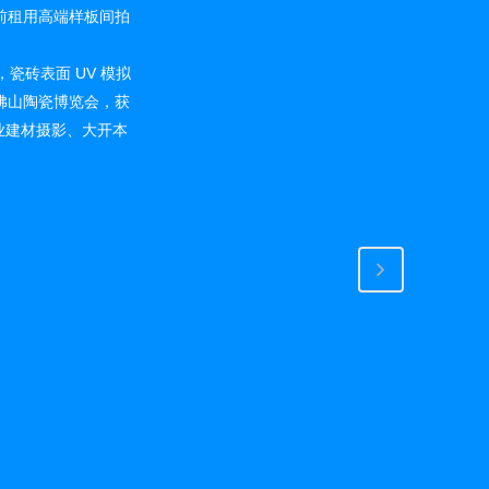
前租用高端样板间拍
，瓷砖表面 UV 模拟
相佛山陶瓷博览会，获
业建材摄影、大开本