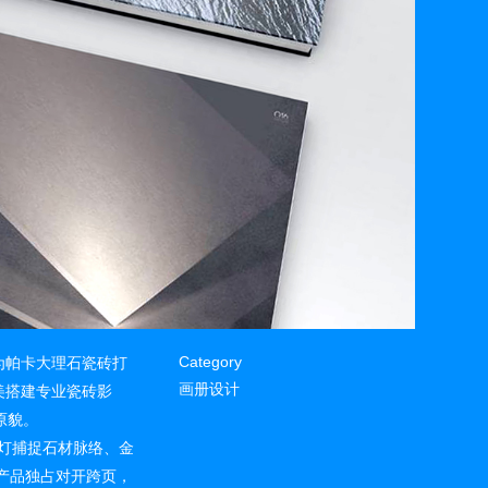
Category
为帕卡大理石瓷砖打
画册设计
美搭建专业瓷砖影
原貌。
形灯捕捉石材脉络、金
款产品独占对开跨页，