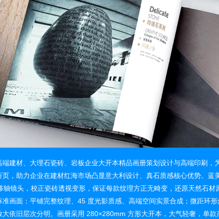
高端建材、大理石瓷砖、岩板企业大开本精品画册策划设计与高端印刷，
折页，助力企业在建材红海市场凸显意大利设计、真石质感核心优势。蓝
 移轴镜头，校正瓷砖透视变形，保证每款纹理方正无畸变，还原天然石材
标准画面：平铺完整纹理、45 度光影质感、高端空间实景合成；微距环
大依旧层次分明。画册采用 280×280mm 方形大开本，大气轻奢，单