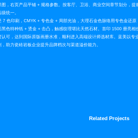
果图，右页产品平铺 + 规格参数。按客厅、卫浴、商业空间章节划分，提
高级统一。
7 色印刷，CMYK + 专色金 + 局部光油，大理石金色脉络用专色金还原
黑色特种纸 + 烫金 + 击凸，触感纹理堪比天然石材。首印 1500 册亮
度认可，达到国际原版画册水准，顺利进入高端设计师选材库。蓝美以专
刷，助力瓷砖岩板企业提升品牌档次与渠道溢价能力。
Related Projects