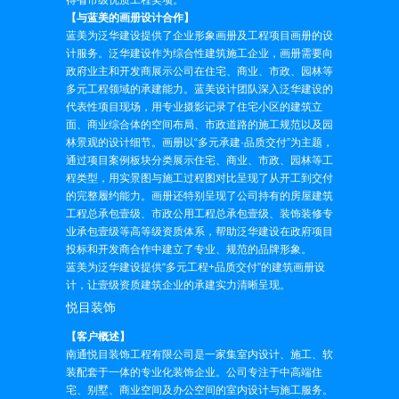
得省市级优质工程奖项。
【与蓝美的画册设计合作】
蓝美为泛华建设提供了企业形象画册及工程项目画册的设
计服务。泛华建设作为综合性建筑施工企业，画册需要向
政府业主和开发商展示公司在住宅、商业、市政、园林等
多元工程领域的承建能力。蓝美设计团队深入泛华建设的
代表性项目现场，用专业摄影记录了住宅小区的建筑立
面、商业综合体的空间布局、市政道路的施工规范以及园
林景观的设计细节。画册以“多元承建·品质交付”为主题，
通过项目案例板块分类展示住宅、商业、市政、园林等工
程类型，用实景图与施工过程图对比呈现了从开工到交付
的完整履约能力。画册还特别呈现了公司持有的房屋建筑
工程总承包壹级、市政公用工程总承包壹级、装饰装修专
业承包壹级等高等级资质体系，帮助泛华建设在政府项目
投标和开发商合作中建立了专业、规范的品牌形象。
蓝美为泛华建设提供“多元工程+品质交付”的建筑画册设
计，让壹级资质建筑企业的承建实力清晰呈现。
悦目装饰
【客户概述】
南通悦目装饰工程有限公司是一家集室内设计、施工、软
装配套于一体的专业化装饰企业。公司专注于中高端住
宅、别墅、商业空间及办公空间的室内设计与施工服务。