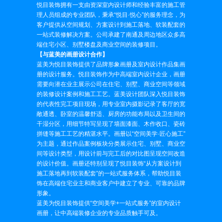
悦目装饰拥有一支由资深室内设计师和经验丰富的施工管
理人员组成的专业团队，秉承“悦目·悦心”的服务理念，为
客户提供从空间规划、方案设计到施工落地、软装配套的
一站式装修解决方案。公司承建了南通及周边地区众多高
端住宅小区、别墅楼盘及商业空间的装修项目。
【与蓝美的画册设计合作】
蓝美为悦目装饰提供了品牌形象画册及室内设计作品集画
册的设计服务。悦目装饰作为中高端室内设计企业，画册
需要向潜在业主展示公司在住宅、别墅、商业空间等领域
的装修设计案例和施工工艺。蓝美设计团队深入悦目装饰
的代表性完工项目现场，用专业室内摄影记录了客厅的宽
敞通透、卧室的温馨舒适、厨房的功能布局以及卫生间的
干湿分区，用细节特写呈现了墙面漆面、木作收口、瓷砖
拼缝等施工工艺的精湛水平。画册以“空间美学·匠心施工”
为主题，通过作品案例板块分类展示住宅、别墅、商业空
间等设计类型，用设计前与完工后的对比图呈现空间改造
的设计价值。画册还特别呈现了悦目装饰“从方案设计到
施工落地再到软装配套”的一站式服务体系，帮助悦目装
饰在高端住宅业主和商业客户中建立了专业、可靠的品牌
形象。
蓝美为悦目装饰提供“空间美学+一站式服务”的室内设计
画册，让中高端装修企业的专业品质触手可及。