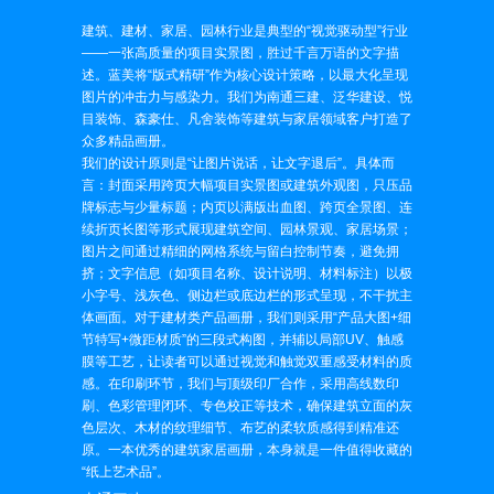
建筑、建材、家居、园林行业是典型的“视觉驱动型”行业
——一张高质量的项目实景图，胜过千言万语的文字描
述。蓝美将“版式精研”作为核心设计策略，以最大化呈现
图片的冲击力与感染力。我们为南通三建、泛华建设、悦
目装饰、森豪仕、凡舍装饰等建筑与家居领域客户打造了
众多精品画册。
我们的设计原则是“让图片说话，让文字退后”。具体而
言：封面采用跨页大幅项目实景图或建筑外观图，只压品
牌标志与少量标题；内页以满版出血图、跨页全景图、连
续折页长图等形式展现建筑空间、园林景观、家居场景；
图片之间通过精细的网格系统与留白控制节奏，避免拥
挤；文字信息（如项目名称、设计说明、材料标注）以极
小字号、浅灰色、侧边栏或底边栏的形式呈现，不干扰主
体画面。对于建材类产品画册，我们则采用“产品大图+细
节特写+微距材质”的三段式构图，并辅以局部UV、触感
膜等工艺，让读者可以通过视觉和触觉双重感受材料的质
感。在印刷环节，我们与顶级印厂合作，采用高线数印
刷、色彩管理闭环、专色校正等技术，确保建筑立面的灰
色层次、木材的纹理细节、布艺的柔软质感得到精准还
原。一本优秀的建筑家居画册，本身就是一件值得收藏的
“纸上艺术品”。