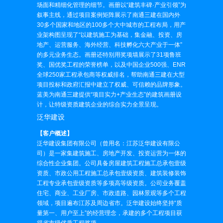
场面和精细化管理的细节。画册以“建筑丰碑·产业引领”为
叙事主线，通过项目案例矩阵展示了南通三建在国内外
30多个国家和地区的100多个大中城市的工程布局，用产
业架构图呈现了“以建筑施工为基础，集金融、投资、房
地产、运营服务、海外经营、科技孵化六大产业于一体”
的多元业务生态。画册还特别用奖项墙展示了31项鲁班
奖、国优奖工程的荣誉榜单，以及中国企业500强、ENR
全球250家工程承包商等权威排名，帮助南通三建在大型
项目投标和政府汇报中建立了权威、可信赖的品牌形象。
蓝美为南通三建提供“项目实力+产业生态”的建筑画册设
计，让特级资质建筑企业的综合实力全景呈现。
泛华建设
【客户概述】
泛华建设集团有限公司（曾用名：江苏泛华建设有限公
司）是一家集建筑施工、房地产开发、投资运营为一体的
综合性企业集团。公司具备房屋建筑工程施工总承包壹级
资质、市政公用工程施工总承包壹级资质、建筑装修装饰
工程专业承包壹级资质等多项高等级资质。公司业务覆盖
住宅、商业、工业厂房、市政道路、园林景观等多个工程
领域，项目遍布江苏及周边省市。泛华建设始终坚持“质
量第一、用户至上”的经营理念，承建的多个工程项目获