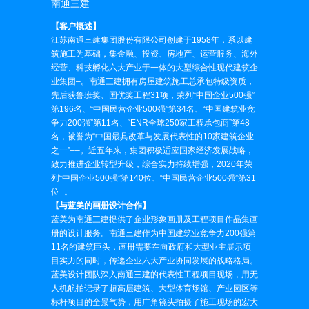
南通三建
【客户概述】
江苏南通三建集团股份有限公司创建于1958年，系以建
筑施工为基础，集金融、投资、房地产、运营服务、海外
经营、科技孵化六大产业于一体的大型综合性现代建筑企
业集团
–
。南通三建拥有房屋建筑施工总承包特级资质，
先后获鲁班奖、国优奖工程31项，荣列“中国企业500强”
第196名、“中国民营企业500强”第34名、“中国建筑业竞
争力200强”第11名、“ENR全球250家工程承包商”第48
名，被誉为“中国最具改革与发展代表性的10家建筑企业
之一”
–
–
。近五年来，集团积极适应国家经济发展战略，
致力推进企业转型升级，综合实力持续增强，2020年荣
列“中国企业500强”第140位、“中国民营企业500强”第31
位
–
。
【与蓝美的画册设计合作】
蓝美为南通三建提供了企业形象画册及工程项目作品集画
册的设计服务。南通三建作为中国建筑业竞争力200强第
11名的建筑巨头，画册需要在向政府和大型业主展示项
目实力的同时，传递企业六大产业协同发展的战略格局。
蓝美设计团队深入南通三建的代表性工程项目现场，用无
人机航拍记录了超高层建筑、大型体育场馆、产业园区等
标杆项目的全景气势，用广角镜头拍摄了施工现场的宏大