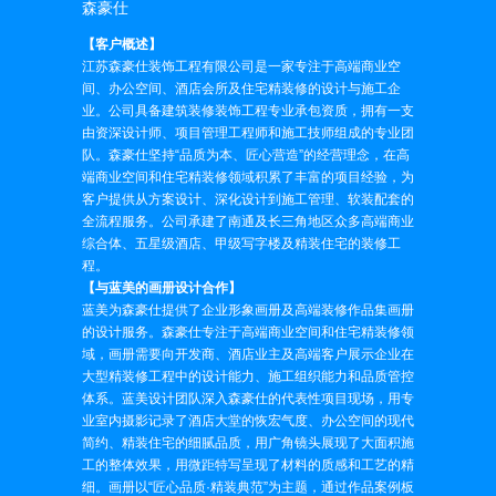
森豪仕
【客户概述】
江苏森豪仕装饰工程有限公司是一家专注于高端商业空
间、办公空间、酒店会所及住宅精装修的设计与施工企
业。公司具备建筑装修装饰工程专业承包资质，拥有一支
由资深设计师、项目管理工程师和施工技师组成的专业团
队。森豪仕坚持“品质为本、匠心营造”的经营理念，在高
端商业空间和住宅精装修领域积累了丰富的项目经验，为
客户提供从方案设计、深化设计到施工管理、软装配套的
全流程服务。公司承建了南通及长三角地区众多高端商业
综合体、五星级酒店、甲级写字楼及精装住宅的装修工
程。
【与蓝美的画册设计合作】
蓝美为森豪仕提供了企业形象画册及高端装修作品集画册
的设计服务。森豪仕专注于高端商业空间和住宅精装修领
域，画册需要向开发商、酒店业主及高端客户展示企业在
大型精装修工程中的设计能力、施工组织能力和品质管控
体系。蓝美设计团队深入森豪仕的代表性项目现场，用专
业室内摄影记录了酒店大堂的恢宏气度、办公空间的现代
简约、精装住宅的细腻品质，用广角镜头展现了大面积施
工的整体效果，用微距特写呈现了材料的质感和工艺的精
细。画册以“匠心品质·精装典范”为主题，通过作品案例板