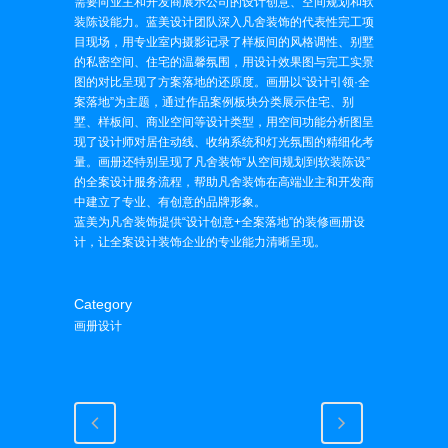
需要向业主和开发商展示公司的设计创意、空间规划和软
装陈设能力。蓝美设计团队深入凡舍装饰的代表性完工项
目现场，用专业室内摄影记录了样板间的风格调性、别墅
的私密空间、住宅的温馨氛围，用设计效果图与完工实景
图的对比呈现了方案落地的还原度。画册以“设计引领·全
案落地”为主题，通过作品案例板块分类展示住宅、别
墅、样板间、商业空间等设计类型，用空间功能分析图呈
现了设计师对居住动线、收纳系统和灯光氛围的精细化考
量。画册还特别呈现了凡舍装饰“从空间规划到软装陈设”
的全案设计服务流程，帮助凡舍装饰在高端业主和开发商
中建立了专业、有创意的品牌形象。
蓝美为凡舍装饰提供“设计创意+全案落地”的装修画册设
计，让全案设计装饰企业的专业能力清晰呈现。
Category
画册设计