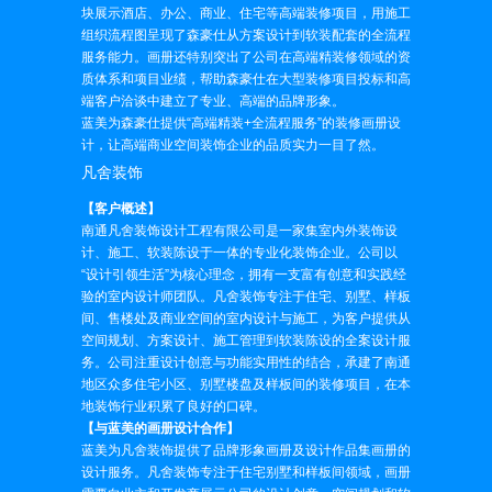
块展示酒店、办公、商业、住宅等高端装修项目，用施工
组织流程图呈现了森豪仕从方案设计到软装配套的全流程
服务能力。画册还特别突出了公司在高端精装修领域的资
质体系和项目业绩，帮助森豪仕在大型装修项目投标和高
端客户洽谈中建立了专业、高端的品牌形象。
蓝美为森豪仕提供“高端精装+全流程服务”的装修画册设
计，让高端商业空间装饰企业的品质实力一目了然。
凡舍装饰
【客户概述】
南通凡舍装饰设计工程有限公司是一家集室内外装饰设
计、施工、软装陈设于一体的专业化装饰企业。公司以
“设计引领生活”为核心理念，拥有一支富有创意和实践经
验的室内设计师团队。凡舍装饰专注于住宅、别墅、样板
间、售楼处及商业空间的室内设计与施工，为客户提供从
空间规划、方案设计、施工管理到软装陈设的全案设计服
务。公司注重设计创意与功能实用性的结合，承建了南通
地区众多住宅小区、别墅楼盘及样板间的装修项目，在本
地装饰行业积累了良好的口碑。
【与蓝美的画册设计合作】
蓝美为凡舍装饰提供了品牌形象画册及设计作品集画册的
设计服务。凡舍装饰专注于住宅别墅和样板间领域，画册