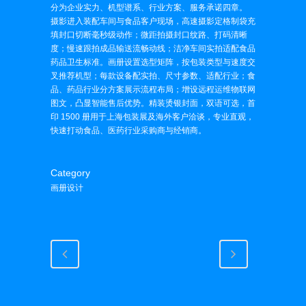
分为企业实力、机型谱系、行业方案、服务承诺四章。
摄影进入装配车间与食品客户现场，高速摄影定格制袋充
填封口切断毫秒级动作；微距拍摄封口纹路、打码清晰
度；慢速跟拍成品输送流畅动线；洁净车间实拍适配食品
药品卫生标准。画册设置选型矩阵，按包装类型与速度交
叉推荐机型；每款设备配实拍、尺寸参数、适配行业；食
品、药品行业分方案展示流程布局；增设远程运维物联网
图文，凸显智能售后优势。精装烫银封面，双语可选，首
印 1500 册用于上海包装展及海外客户洽谈，专业直观，
快速打动食品、医药行业采购商与经销商。
Category
画册设计