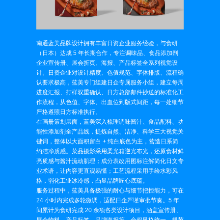
南通蓝美品牌设计拥有丰富日资企业服务经验，与食研
（日本）达成 5 年长期合作，专注调味品、食品添加剂
企业宣传册、展会折页、海报、产品标签全系列视觉设
计。日资企业对设计精度、色值规范、字体排版、流程确
认要求极高，蓝美专门组建日企专属服务小组，建立每周
进度汇报、打样双重确认、日方总部邮件抄送的标准化工
作流程，从色值、字体、出血位到版式间距，每一处细节
严格遵照日方标准执行。
在画册策划层面，蓝美深入梳理调味酱汁、食品配料、功
能性添加剂全产品线，提炼自然、洁净、科学三大视觉关
键词，整体以大面积留白 + 纯白底色为主，营造日系简
约洁净质感。菜品摄影采用柔光箱逆光布光，还原食材鲜
亮质感与酱汁流动肌理；成分表改用图标注解简化日文专
业术语，让内容更直观易懂；工艺流程采用手绘水彩风
格，弱化工业冰冷感，凸显品牌匠心底蕴。
服务过程中，蓝美具备极强的耐心与细节把控能力，可在
24 小时内完成多轮微调，适配日企严谨审批节奏。5 年
间累计为食研完成 20 余项各类设计项目，涵盖宣传册、
展会物料、产品标签、品牌海报等，全程风格统一、规范