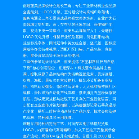
南通蓝美品牌设计立足长三角，专注工业新材料企业品牌
全案策划、LOGO 升级、宣传册设计与高端印刷落地，
服务南通金三角石墨完成品牌视觉整体焕新。企业作为石
墨领域大型配套厂家，存在品牌形象老旧、宣传物料零
散、视觉不统一等痛点，蓝美从品牌顶层入手，先进行
LOGO 优化升级，保留行业识别基因，简化图形结构、
规范标准字体，同时延伸中英文组合版、竖式版、图标应
用版等多套衍生视觉，适配厂区门头、产品包装、宣传
册、展会背景墙等全场景落地使用。
在宣传册策划设计阶段，蓝美提炼 “石墨材料科技与自然
平衡” 核心创意理念，锁定深灰 + 科技蓝专属品牌主色
调，提取碳原子晶体结构作为辅助视觉元素，贯穿画册、
折页、海报、展板整套宣传物料。摄影环节配备专业航
拍、滑轨运动镜头、微距特写设备，无人机航拍整体厂区
规模，滑轨跟拍自动化产线流程，微距捕捉石墨粉体微观
肌理，形成宏观规模与微观工艺并存的工业视觉语言。同
步配套企业宣传片策划拍摄，以高速摄影记录石墨高温形
态变化，搭配三维标注动画解读产品纯度、技术参数及锂
电负极、特种模具等应用领域。
画册采用特种纸定制工艺，封面深灰刚古纸搭配烫银
LOGO，内页哑粉纸高清精印，加入工艺拉页完整展示全
生产流程，局部 UV 提升高端质感。首批印刷 2000 册，