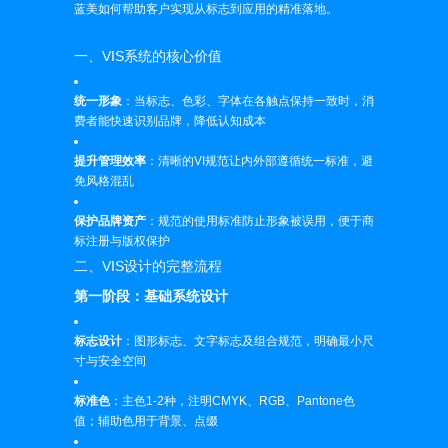
蓝美如何帮助客户实现从标志到应用的精准落地。
一、VIS系统的核心价值
统一形象
：当标志、色彩、字体在各触点保持一致时，消
费者能快速识别品牌，降低认知成本
提升管理效率
：清晰的VI规范让内外部遵循统一标准，避
免风格混乱
保护品牌资产
：规范的使用标准防止形象被误用，便于商
标注册与版权保护
二、VIS设计的完整流程
第一阶段：基础系统设计
标志设计
：图形标志、文字标志及组合规范，明确最小尺
寸与安全空间
标准色
：主色1-2种，注明CMYK、RGB、Pantone色
值；辅助色用于背景、点缀