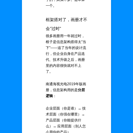
一个。
框架搭对了，画册才不
会”过时”
很多画册用一年就过时，
根子是信息架构搭得太”当
下”——追了当年的设计流
行，但企业自身在产品迭
代、技术升级之后，画册
里的内容很快就对不上
了。
南通海视光电2019年版画
册，信息架构用的是
分层
逻辑
：
企业层面（你是谁）→ 技
术层面（你强在哪里）→
产品层面（你能提供什
么）→ 应用层面（别人怎
么用你的产品）