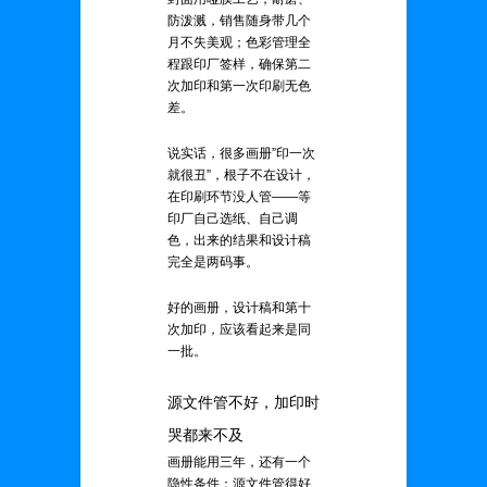
防泼溅，销售随身带几个
月不失美观；色彩管理全
程跟印厂签样，确保第二
次加印和第一次印刷无色
差。
说实话，很多画册”印一次
就很丑”，根子不在设计，
在印刷环节没人管——等
印厂自己选纸、自己调
色，出来的结果和设计稿
完全是两码事。
好的画册，设计稿和第十
次加印，应该看起来是同
一批。
源文件管不好，加印时
哭都来不及
画册能用三年，还有一个
隐性条件：源文件管得好