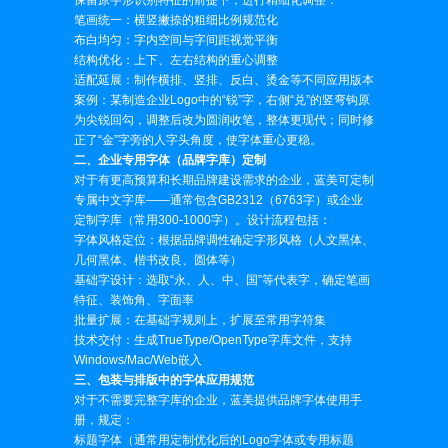
笔画统一：横竖撇捺的粗细比例规范化
布白均匀：字内空间与字间距视觉平衡
结构优化：上下、左右结构的重心调整
适配延展：制作横排、竖排、反白、烫金等不同应用版本
案例：某制造企业Logo中的“锐”字，右侧“兑”的竖弯钩原
为尖锐回勾，调整后改为圆润收笔，整体更现代；同时修
正了“金”字旁的人字头角度，使字体重心更稳。
二、企业专用字体（品牌字库）定制
对于有更高预算和长期品牌建设需求的企业，蓝美可定制
专属中文字库——通常包含GB2312（6763字）或企业
定制字库（常用300-1000字）。设计流程包括：
字体风格定位：根据品牌调性确定字形风格（人文黑体、
几何黑体、楷书改良、圆体等）
基础字设计：选取“永、人、中、国”等代表字，确定笔画
特征、装饰角、字面率
批量扩展：在基础字规则上，扩展至常用字符集
技术交付：生成TrueType/OpenType字库文件，支持
Windows/Mac/Web嵌入
三、包装与排版中的字体应用规范
对于不需要完整字库的企业，蓝美提供品牌字体使用手
册，规定：
标题字体（通常用定制优化后的Logo字体或专用标题