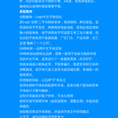
时，同步匹配英文字体的字重、x高度、笔画末端形态，
确保组合使用时视觉重量平衡。
典型案例
业勤服饰 – Logo中文字体优化
原Logo“业勤”二字为楷体变体，笔画细弱、辨识度低。蓝
美保留原手写笔意，将横画收笔处加粗、竖画起笔处增加
微小的装饰角，使字体既有手写温度又有工业力量感。优
化后的字体应用于集团画册、厂区门头、产品吊牌，员工
反馈“像换了一个公司”。
GMB科技 – 品牌中文字体定制
GMB科技硅胶枕头品牌，需要一套用于包装与电商详情
页的中文字体。蓝美设计了一套圆角黑体（共300字），
笔画末端做小圆角处理，字面率偏大，既柔软亲和又保持
清晰易读。该字体已嵌入其亚马逊店铺主图，形成统一的
视觉辨识。
拒绝版权风险，让品牌“字”有其主
使用未授权字体的风险逐年升高。蓝美为客户提供的所有
字体设计方案均确保：
定制字库版权归客户所有，可永久商用
推荐开源可商用字体（如思源黑体、霞鹜文楷）并提供使
用规范
协助购买商业字体授权，并提供字体文件管理建议
让文字，成为品牌的无声竞争力