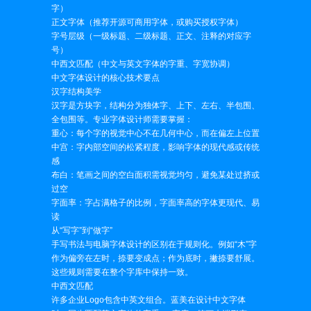
字）
正文字体（推荐开源可商用字体，或购买授权字体）
字号层级（一级标题、二级标题、正文、注释的对应字
号）
中西文匹配（中文与英文字体的字重、字宽协调）
中文字体设计的核心技术要点
汉字结构美学
汉字是方块字，结构分为独体字、上下、左右、半包围、
全包围等。专业字体设计师需要掌握：
重心：每个字的视觉中心不在几何中心，而在偏左上位置
中宫：字内部空间的松紧程度，影响字体的现代感或传统
感
布白：笔画之间的空白面积需视觉均匀，避免某处过挤或
过空
字面率：字占满格子的比例，字面率高的字体更现代、易
读
从“写字”到“做字”
手写书法与电脑字体设计的区别在于规则化。例如“木”字
作为偏旁在左时，捺要变成点；作为底时，撇捺要舒展。
这些规则需要在整个字库中保持一致。
中西文匹配
许多企业Logo包含中英文组合。蓝美在设计中文字体