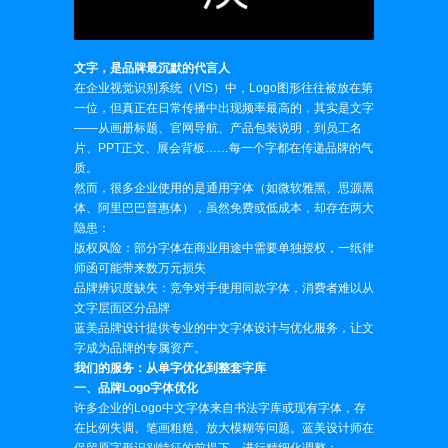
文字，是品牌最沉默的代言人
在企业视觉识别系统（VIS）中，Logo图形往往被放在第
一位，但真正在日常传播中出现频率最高的，其实是文字
——从画册标题、官网导航、产品包装说明，到员工名
片、PPT正文、展会背板……每一个字都在传递品牌的气
质。
然而，很多企业使用的是通用字体（如微软雅黑、思源黑
体、阿里巴巴普惠体），虽然免费或低成本，却存在两大
隐患：
版权风险：部分字体在商业用途中需要单独授权，一纸律
师函可能带来数万元损失
品牌辨识度缺失：竞争对手使用同款字体，消费者难以从
文字层面区分品牌
蓝美品牌设计提供专业的中文字体设计与优化服务，让文
字成为品牌的专属资产。
我们的服务：从单字优化到整套字库
一、品牌Logo字体优化
许多企业的Logo中文字体来自书法字库或现有字体，存
在比例失调、笔画粗糙、放大模糊等问题。蓝美设计师在
保留原字形识别特征的前提下，进行精细化调整：