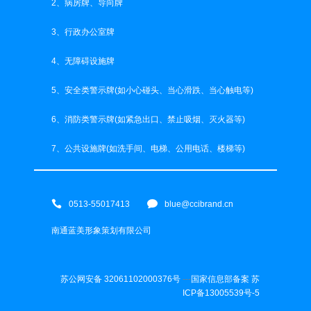
2、病房牌、导向牌
3、行政办公室牌
4、无障碍设施牌
5、安全类警示牌(如小心碰头、当心滑跌、当心触电等)
6、消防类警示牌(如紧急出口、禁止吸烟、灭火器等)
7、公共设施牌(如洗手间、电梯、公用电话、楼梯等)
0513-55017413
blue@ccibrand.cn
南通蓝美形象策划有限公司
苏公网安备 32061102000376号
---
国家信息部备案 苏
ICP备13005539号-5