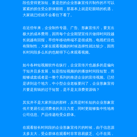
段也变得更加短，要是您的企业形象宣传片制作的不可以
紧紧的抓住受众群体眼睛，那基本上就是眨眼睛的机遇，
大家就已经就不会看往下看了。
在近些年来，企业制作专题、广告、形象宣传片，要支出
极大的成本费用，因而每个企业期望宣传片做得时间段越
长就越有回报，早些年移动终端不是很成熟，电视栏目也
有限制性，大家在观看视频的时候选择性就比较少，因而
长时间段多么长的也耐得下心来观看视频。
如今各种短视频软件在纵行，企业宣传片也越多的是偏向
于短并且多发展，短是指短视频的的播放时间段短暂，而
能够成套或者是一整个系列的推进企业的宣传视频。已经
是讲到这个地方，中小型企业老板要问了，企业形象宣传
片要是剪辑的过于短暂，是不是太浪费资源钱？
其实并不是大家所说的那样，反而是时长短的企业形象宣
传片更易引起消费者的关注力度，同时更能够集中性地将
公司信息、产品传递给受众群体。
在观看较长时间段的企业形象宣传片的时候，由于信息源
太多太大，受众群体在观看时非常容易疲乏、心不在焉，