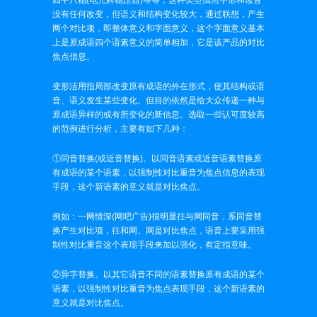
四平八稳(电光牌稳压器)等等，这种类型虽然字形和读音
没有任何改变，但语义和结构变化较大，通过联想，产生
两个对比项，即整体意义和字面意义，这个字面意义基本
上是原成语四个语素意义的简单相加，它是该产品的对比
焦点信息。
变形活用指局部改变原有成语的外在形式，使其结构或语
音、语义发生某些变化。但目的依然是给大众传递一种与
原成语异样的或有所变化的新信息。选取一些认可度较高
的范例进行分析，主要有如下几种：
①同音替换(或近音替换)。以同音语素或近音语素替换原
有成语的某个语素，以强制性对比重音为焦点信息的表现
手段，这个新语素的意义就是对比焦点。
例如：一网情深(网吧广告)很明显往与网同音，系同音替
换产生对比项，往和网。网是对比焦点，语音上要采用强
制性对比重音这个表现手段来加以强化，有定指意味。
②异字替换。以其它语音不同的语素替换原有成语的某个
语素，以强制性对比重音为焦点表现手段，这个新语素的
意义就是对比焦点。