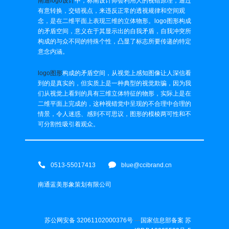
南通logo设计
中，标南设计师会利用人的视错原理，通过
有意转换，交错视点，来违反正常的透视规律和空间观
念，是在二维平面上表现三维的立体物形。logo图形构成
的矛盾空间，意义在于其显示出的自我矛盾，自我冲突所
构成的与众不同的特殊个性，凸显了标志所要传递的特定
意念内涵。
logo图形
构成的矛盾空间，从视觉上感知图像让人深信看
到的是真实的，但实质上是一种典型的视觉欺骗，因为我
们从视觉上看到的具有三维立体特征的物形，实际上是在
二维平面上完成的，这种视错觉中呈现的不合理中合理的
情景，令人迷惑、感到不可思议，图形的模棱两可性和不
可分割性吸引着观众。
0513-55017413
blue@ccibrand.cn
南通蓝美形象策划有限公司
苏公网安备 32061102000376号
---
国家信息部备案 苏