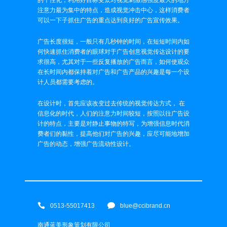
的个性化，利用好目标受众对视觉刺激感强度最大的地方
注意力最为集中的特点，造成视觉冲击中心，这样消费者
可以一下子抓住广告的重点达到良好的广告宣传效果。
广告长度很短，一般只有几秒钟的时间，在短短时间内如
何快速抓住消费者的眼球对于广告创意视觉传达设计的要
求很高，尤其对于一些反复播放的广告而言，如何使观众
在长时间内都保持着对广告和广告产品的兴趣是每一个设
计人员都需要考虑的。
在设计时，首先应该改变过去传统的视觉传达方式， 在
信息化的时代，人们的注意力时间较短，按照以往广告设
计的特点，主要是对静止事物的特写，为增强信息时代消
费者们的黏性，提高他们对广告的兴趣，应尽可能地增加
广告的动态，增强广告流动性设计。
0513-55017413
blue@ccibrand.cn
南通蓝美形象策划有限公司