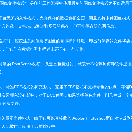
标记图像文件格式”，是印前工作流程中使用最多的图像文件格式之不仅适
与平台无关的文件格式，允许保存的数据也很全面，而且支持多种图像模式，
嵌路径，支持Apha通道和图层的保存，但不能保存双色调信息。
F格式时，应该注意到使用该图像的目标操作环境，即当前保存的文件将要由 Ma
格式，但它们在数据排列和描述上还是有一些差别。
“封装的 PostScript格式”。既然是包装过的，就表示不论带到何种软
式。
式，标准EPS格式的扩充形式，克服了EBS格式不支持专色的缺点。存储
对实际颜色没有影响；对于DCS种类，如果选择单色文件，则只生成一个
和4个色版文件。
的矢量图文件格式，由于它可以直接载入 Adobe Photoshop而自
，因此被广泛应用于印前排版中。