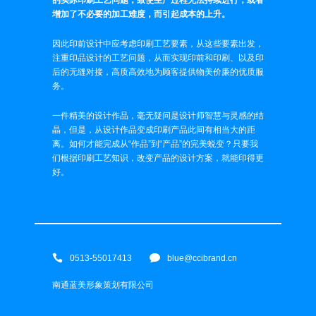
的实际印刷工艺问题，致使生产过程无法持续进行，或者
增加了不必要的加工难度，而引起成本的上升。
因此印前设计中应考虑印刷工艺要素，从这些要素出发，
注重印品设计的工艺问题，从而实现印前和印刷、以及印
后的无缝对接，高质高效地为顾客提供物美价廉的优质服
务。
一件精美的设计作品，毫无疑问是设计师智慧与灵感的结
晶，但是，从设计作品变成印刷产品此间有相当大的距
离。如何才能完成从“作品”到“产品”的完美蜕变？只要我
们根据印刷工艺知识，改变产品的设计方案，就能印得更
好。
0513-55017413
blue@ccibrand.cn
南通蓝美形象策划有限公司