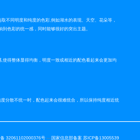
取不同明度和纯度的色彩,例如湖水的表现、天空、花朵等，
响到色彩的统一感，同时能够很好的突出主题。
,使得整体显得均衡，明度一致或相近的配色看起来会更加均
当纯度分散不统一时，配色起来会很难统合，所以保持纯度相近统
 32061102000376号
---
国家信息部备案 苏ICP备13005539