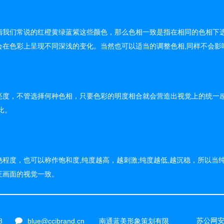
指我们常说的红橙黄绿蓝紫这些颜色，那么色相一致是指在相同的色相下选
会在色彩上呈现不同深浅的变化。当然也可以适当的调整色相,同样不会影
亮度，不管选择何种色相，只要色彩的明度相合就会营造出视觉上的统一感
比。
艳程度，也可以称作饱和度,纯度越高，越刺激;纯度越低,越沉稳，所以
证画面的视觉一致。
苏公网安备
3
blue@ccibrand.cn
南通蓝美形象策划有限