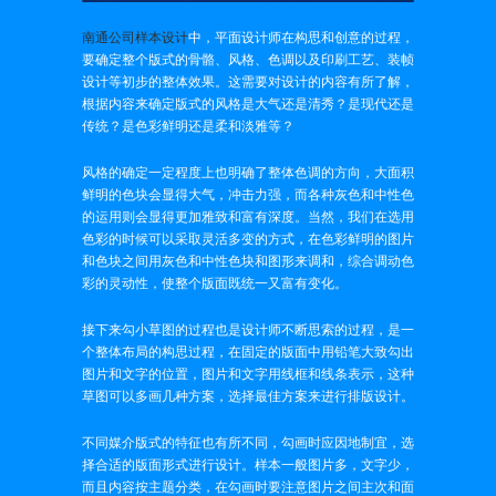
南通公司样本设计
中，平面设计师在构思和创意的过程，
要确定整个版式的骨骼、风格、色调以及印刷工艺、装帧
设计等初步的整体效果。这需要对设计的内容有所了解，
根据内容来确定版式的风格是大气还是清秀？是现代还是
传统？是色彩鲜明还是柔和淡雅等？
风格的确定一定程度上也明确了整体色调的方向，大面积
鲜明的色块会显得大气，冲击力强，而各种灰色和中性色
的运用则会显得更加雅致和富有深度。当然，我们在选用
色彩的时候可以采取灵活多变的方式，在色彩鲜明的图片
和色块之间用灰色和中性色块和图形来调和，综合调动色
彩的灵动性，使整个版面既统一又富有变化。
接下来勾小草图的过程也是设计师不断思索的过程，是一
个整体布局的构思过程，在固定的版面中用铅笔大致勾出
图片和文字的位置，图片和文字用线框和线条表示，这种
草图可以多画几种方案，选择最佳方案来进行排版设计。
不同媒介版式的特征也有所不同，勾画时应因地制宜，选
择合适的版面形式进行设计。样本一般图片多，文字少，
而且内容按主题分类，在勾画时要注意图片之间主次和面