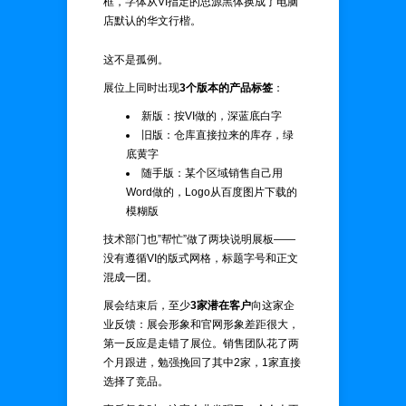
框，字体从VI指定的思源黑体换成了电脑
店默认的华文行楷。
这不是孤例。
展位上同时出现
3个版本的产品标签
：
新版：按VI做的，深蓝底白字
旧版：仓库直接拉来的库存，绿
底黄字
随手版：某个区域销售自己用
Word做的，Logo从百度图片下载的
模糊版
技术部门也”帮忙”做了两块说明展板——
没有遵循VI的版式网格，标题字号和正文
混成一团。
展会结束后，至少
3家潜在客户
向这家企
业反馈：展会形象和官网形象差距很大，
第一反应是走错了展位。销售团队花了两
个月跟进，勉强挽回了其中2家，1家直接
选择了竞品。