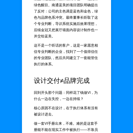
绿色醒目。南通蓝美的项目团队明确提出
了反对：公司的主色调是蓝色和金色，绿
色与品牌色系冲突。最终董事长听取了这
个专业判断，导识系统实施后效果理想，
后续金冠又把展厅墙面内容设计制作也一
并交给蓝美。
这不是一个听话的客户，这是一家愿意相
信专业判断的企业，找到了一个值得信任
的专业团队，然后共同建立了一套能管住
执行的体系。
设计交付≠品牌完成
回到开头那个问题：同样花了钱做VI，为
什么一边在失控，一边在持续？
核心原因不在设计，在于执行体系有没有
被设计进去。
做一套VI手册出来，不难。难的是这套手
册能不能在现实工作中被执行——不靠员