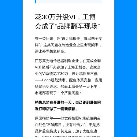
花30万升级VI，工博
会成了”品牌翻车现场”
有一类问题，叫”设计稿很美，做出来全变
样”。这类问题在制造业企业里出现频率，
远比外界想象的高。
江苏某光电传感器制造企业，在完成全套
VI升级后不久参加了上海工博会。这家企
业的VI系统花了30万，设计稿质量不低
——Logo规范清晰、配色体系完整、应用
场景说明详尽。然而工博会第一天下午，
市场部发现了一个严重问题：
销售总监在开展前一天，自己跑到展馆附
近打印店做了一套新横幅。
原因很简单——他觉得按照VI规范做的蓝
白配色”不够醒目，没有冲击力”。于是把
品牌蓝色换成了荧光蓝，加了大红色边