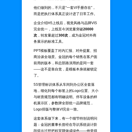
他们做到的，不只是”一套VI手册存在”，
而是把执行体系真正设计进了日常工作。
企业介绍H5上线后，视觉风格与品牌VIS
完全统一，上线至今浏览量突破
20000
次
，转发量超过
300次
，成为金冠对外商
务展示的标准工具。
PPT模板覆盖了对内汇报、对外提案、招
商洽谈全场景。金冠的每个销售在客户面
前用的版本，和总部路演用的是同一套
——这不是靠自觉，是模板本身就被锁定
了。
5S管理标识体系从车间到办公区全套落
地，细化到每个标签上的Logo位置、大小
与材质规范都有明确说明。停车设备的样
机展示区，参数牌全部统一品牌规范，
Logo排版与整体VI完全一致。
这套体系做下来，有一个细节特别说明问
题：金冠的董事长曾经在导识系统设计阶
段提出过想把科室牌做成绿色——他觉得