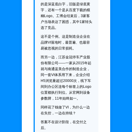
的是深蓝底白字，旧版是绿底黄
字，还有一个是从百度下载的模
糊Logo。工博会结束后，3家客
户当场表达了困惑，其中1家转头
选了竞品。
这不是个例。这是制造业企业在
品牌VI落地时，最普遍、也最容
易被忽视的日常损耗。
而另一边，江苏金冠停车产业股
份有限公司——一家从2015年起
就与南通蓝美合作的制造企业，
同一套VI体系用下来，企业介绍
H5浏览量超过20000次，线下车
间到办公区连每个标签上的Logo
位置都执行到位。从官网到设备
参数牌，11年始终如一。
同样花了钱做了VI，为什么一边
在失控，一边在持续？
答案不在设计阶段，在交付之
后。