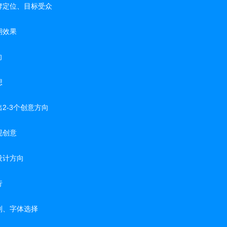
牌定位、目标受众
期效果
向
想
2-3个创意方向
现创意
设计方向
行
划、字体选择