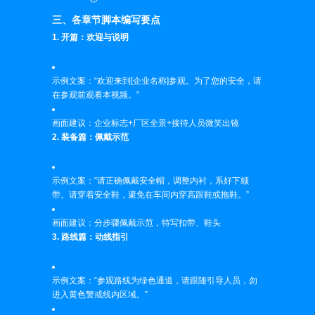
三、各章节脚本编写要点
1. 开篇：欢迎与说明
示例文案：“欢迎来到[企业名称]参观。为了您的安全，请
在参观前观看本视频。”
画面建议：企业标志+厂区全景+接待人员微笑出镜
2. 装备篇：佩戴示范
示例文案：“请正确佩戴安全帽，调整内衬，系好下颏
带。请穿着安全鞋，避免在车间内穿高跟鞋或拖鞋。”
画面建议：分步骤佩戴示范，特写扣带、鞋头
3. 路线篇：动线指引
示例文案：“参观路线为绿色通道，请跟随引导人员，勿
进入黄色警戒线内区域。”