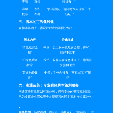
事项
直接
碰设备。”
温馨
亲和
“如有疑问，请随时询问现场工作
提示
友善
人员。”
五、脚本的可视化转化
在脚本基础上，需设计对应的画面分镜：
脚本内容
分镜描述
“请佩戴安全
中景：员工双手佩戴安全帽，特写：
帽”
扣好下颏带
“沿绿色通道
跟拍：双脚走在绿色通道上，地面箭
参观”
头指向远方
“禁止触碰设
中景：手伸向设备，画面出现“✗”图
备”
标
六、南通蓝美：专业视频脚本策划服务
南通蓝美形象策划有限公司，拥有专业的视频策划团队，
已为多家企业完成安全参观视频的脚本策划与拍摄制作。
服务范围
：品牌咨询、VI设计、画册设计、包装设计、宣