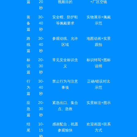
篇
20
视频目的
+厂区空镜
秒
装
30-
安全帽、防护鞋
实物展示+佩戴
备
40
等佩戴要求
示范
篇
秒
路
30-
参观动线、允许
地图动画+实景
线
40
区域
跟拍
篇
秒
标
20-
常见安全标识含
标识特写+图标
识
30
义
说明
篇
秒
行
30-
禁止行为与注意
正确/错误对比
为
40
事项
示范
篇
秒
应
20-
紧急出口、集合
实景标注+图示
急
30
点、急救
篇
秒
结
10-
感谢配合，祝愿
欢迎画面+联系
尾
15
参观愉快
方式
秒